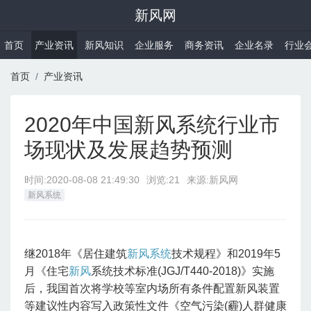
新风网
首页
产业资讯
新风知识
企业服务
商务资讯
企业名录
行业
首页
产业资讯
2020年中国新风系统行业市
场现状及发展趋势预测
时间:
2020-08-08 21:49:30
浏览:21
来源:新风网
新风系统
继2018年《居住建筑
新风系统
技术规程》和2019年5
月《住宅
新风
系统技术标准(JGJ/T440-2018)》实施
后，我国首次将学校等室内场所有条件配置新风装置
等建议性内容写入政策性文件《空气污染(霾)人群健康