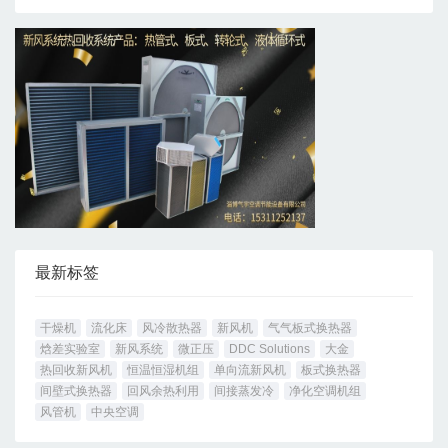
最新标签
干燥机
流化床
风冷散热器
新风机
气气板式换热器
焓差实验室
新风系统
微正压
DDC Solutions
大金
热回收新风机
恒温恒湿机组
单向流新风机
板式换热器
间壁式换热器
回风余热利用
间接蒸发冷
净化空调机组
风管机
中央空调