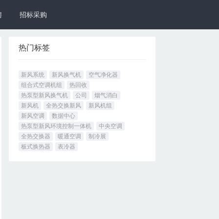
聘
招标采购
热门标签
新风系统
新风换气机
空气净化器
组合式空调机组
热回收
热泵型新风换气机
公司
烟气消白
新风机
全热交换新风
新风机组
新风空调
数据中心
热泵型新风环境控制一体机
中央空调
全热交换器
暖通空调
制冷展
板式换热器
表冷器