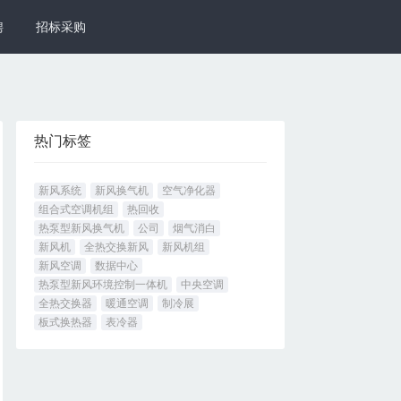
聘
招标采购
热门标签
新风系统
新风换气机
空气净化器
组合式空调机组
热回收
热泵型新风换气机
公司
烟气消白
新风机
全热交换新风
新风机组
新风空调
数据中心
热泵型新风环境控制一体机
中央空调
全热交换器
暖通空调
制冷展
板式换热器
表冷器