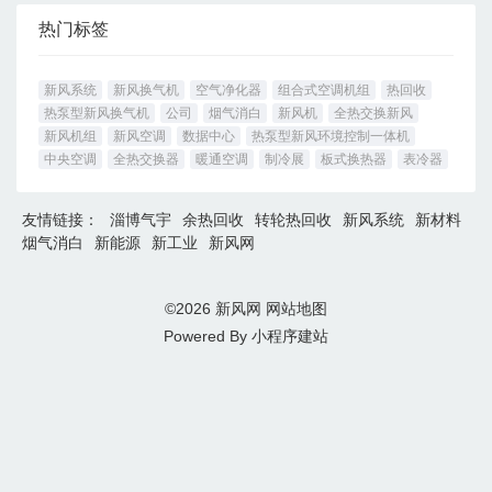
热门标签
新风系统
新风换气机
空气净化器
组合式空调机组
热回收
热泵型新风换气机
公司
烟气消白
新风机
全热交换新风
新风机组
新风空调
数据中心
热泵型新风环境控制一体机
中央空调
全热交换器
暖通空调
制冷展
板式换热器
表冷器
友情链接：
淄博气宇
余热回收
转轮热回收
新风系统
新材料
烟气消白
新能源
新工业
新风网
©2026
新风网
网站地图
Powered By
小程序建站