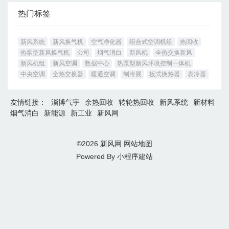
热门标签
新风系统
新风换气机
空气净化器
组合式空调机组
热回收
热泵型新风换气机
公司
烟气消白
新风机
全热交换新风
新风机组
新风空调
数据中心
热泵型新风环境控制一体机
中央空调
全热交换器
暖通空调
制冷展
板式换热器
表冷器
友情链接：
淄博气宇
余热回收
转轮热回收
新风系统
新材料
烟气消白
新能源
新工业
新风网
©2026
新风网
网站地图
Powered By
小程序建站