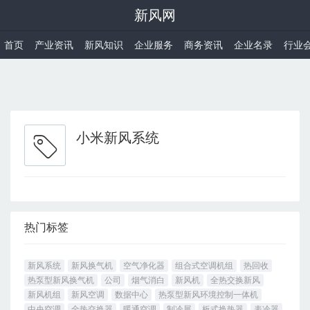
新风网
首页
产业资讯
新风知识
企业服务
商务资讯
企业名录
行业
小米新风系统
热门标签
新风系统
新风换气机
空气净化器
组合式空调机组
热回收
热泵型新风换气机
公司
烟气消白
新风机
全热交换新风
新风机组
新风空调
数据中心
热泵型新风环境控制一体机
中央空调
全热交换器
暖通空调
制冷展
板式换热器
表冷器