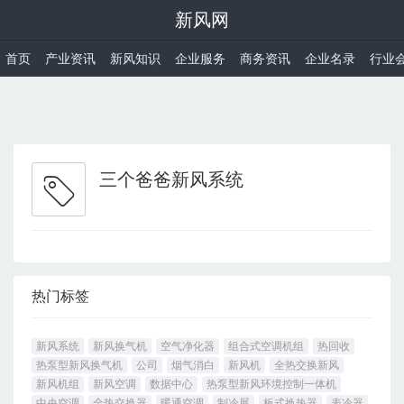
新风网
首页
产业资讯
新风知识
企业服务
商务资讯
企业名录
行业
三个爸爸新风系统
热门标签
新风系统
新风换气机
空气净化器
组合式空调机组
热回收
热泵型新风换气机
公司
烟气消白
新风机
全热交换新风
新风机组
新风空调
数据中心
热泵型新风环境控制一体机
中央空调
全热交换器
暖通空调
制冷展
板式换热器
表冷器