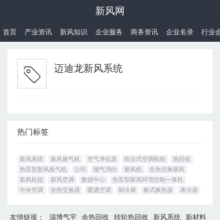
新风网
首页
产业资讯
新风知识
企业服务
商务资讯
企业名录
行业
迈迪龙新风系统
热门标签
新风系统
新风换气机
空气净化器
组合式空调机组
热回收
热泵型新风换气机
公司
烟气消白
新风机
全热交换新风
新风机组
新风空调
数据中心
热泵型新风环境控制一体机
中央空调
全热交换器
暖通空调
制冷展
板式换热器
表冷器
友情链接：
淄博气宇
余热回收
转轮热回收
新风系统
新材料