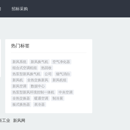
聘
招标采购
热门标签
新风系统
新风换气机
空气净化器
组合式空调机组
热回收
热泵型新风换气机
公司
烟气消白
新风机
全热交换新风
新风机组
新风空调
数据中心
热泵型新风环境控制一体机
中央空调
全热交换器
暖通空调
制冷展
板式换热器
表冷器
新工业
新风网