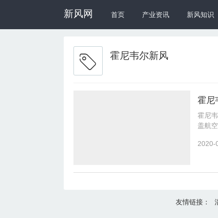
新风网
首页
产业资讯
新风知识
霍尼韦尔新风
霍尼
霍尼韦
盖航空
2020-
友情链接：