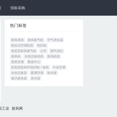
聘
招标采购
热门标签
新风系统
新风换气机
空气净化器
组合式空调机组
热回收
热泵型新风换气机
公司
烟气消白
新风机
全热交换新风
新风机组
新风空调
数据中心
热泵型新风环境控制一体机
中央空调
全热交换器
暖通空调
制冷展
板式换热器
表冷器
新工业
新风网