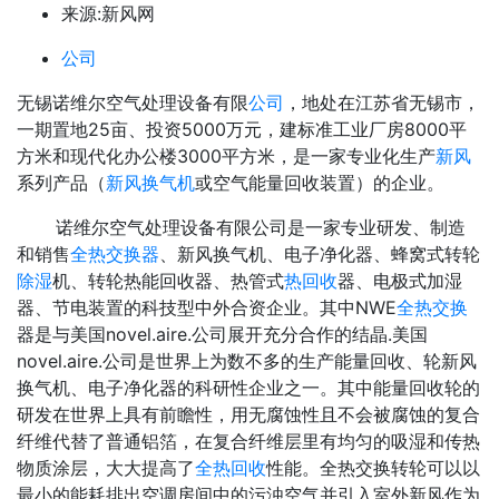
来源:新风网
公司
无锡诺维尔空气处理设备有限
公司
，地处在江苏省无锡市，
一期置地25亩、投资5000万元，建标准工业厂房8000平
方米和现代化办公楼3000平方米，是一家专业化生产
新风
系列产品（
新风换气机
或空气能量回收装置）的企业。
诺维尔空气处理设备有限公司是一家专业研发、制造
和销售
全热交换器
、新风换气机、电子净化器、蜂窝式转轮
除湿
机、转轮热能回收器、热管式
热回收
器、电极式加湿
器、节电装置的科技型中外合资企业。其中NWE
全热交换
器是与美国novel.aire.公司展开充分合作的结晶.美国
novel.aire.公司是世界上为数不多的生产能量回收、轮新风
换气机、电子净化器的科研性企业之一。其中能量回收轮的
研发在世界上具有前瞻性，用无腐蚀性且不会被腐蚀的复合
纤维代替了普通铝箔，在复合纤维层里有均匀的吸湿和传热
物质涂层，大大提高了
全热回收
性能。全热交换转轮可以以
最小的能耗排出空调房间中的污浊空气并引入室外新风作为