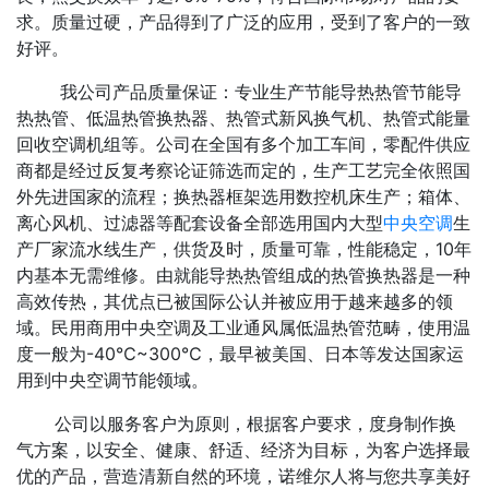
求。质量过硬，产品得到了广泛的应用，受到了客户的一致
好评。
我公司产品质量保证：专业生产节能导热热管节能导
热热管、低温热管换热器、热管式新风换气机、热管式能量
回收空调机组等。公司在全国有多个加工车间，零配件供应
商都是经过反复考察论证筛选而定的，生产工艺完全依照国
外先进国家的流程；换热器框架选用数控机床生产；箱体、
离心风机、过滤器等配套设备全部选用国内大型
中央空调
生
产厂家流水线生产，供货及时，质量可靠，性能稳定，10年
内基本无需维修。由就能导热热管组成的热管换热器是一种
高效传热，其优点已被国际公认并被应用于越来越多的领
域。民用商用中央空调及工业通风属低温热管范畴，使用温
度一般为-40℃~300℃，最早被美国、日本等发达国家运
用到中央空调节能领域。
公司以服务客户为原则，根据客户要求，度身制作换
气方案，以安全、健康、舒适、经济为目标，为客户选择最
优的产品，营造清新自然的环境，诺维尔人将与您共享美好