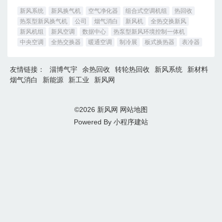
新风系统
新风换气机
空气净化器
组合式空调机组
热回收
热泵型新风换气机
公司
烟气消白
新风机
全热交换新风
新风机组
新风空调
数据中心
热泵型新风环境控制一体机
中央空调
全热交换器
暖通空调
制冷展
板式换热器
表冷器
友情链接：
淄博气宇
余热回收
转轮热回收
新风系统
新材料
烟气消白
新能源
新工业
新风网
©2026
新风网
网站地图
Powered By
小程序建站