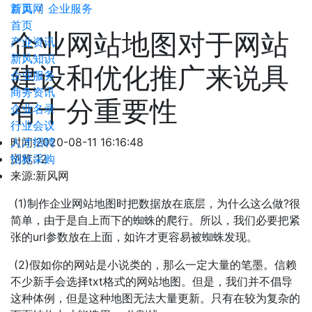
新风网
首页
企业服务
首页
企业网站地图对于网站
产业资讯
新风知识
建设和优化推广来说具
企业服务
商务资讯
有十分重要性
企业名录
行业会议
人才招聘
时间:
2020-08-11 16:16:48
招标采购
浏览:12
来源:新风网
(1)制作企业网站地图时把数据放在底层，为什么这么做?很
简单，由于是自上而下的蜘蛛的爬行。所以，我们必要把紧
张的url参数放在上面，如许才更容易被蜘蛛发现。
(2)假如你的网站是小说类的，那么一定大量的笔墨。信赖
不少新手会选择txt格式的网站地图。但是，我们并不倡导
这种体例，但是这种地图无法大量更新。只有在较为复杂的