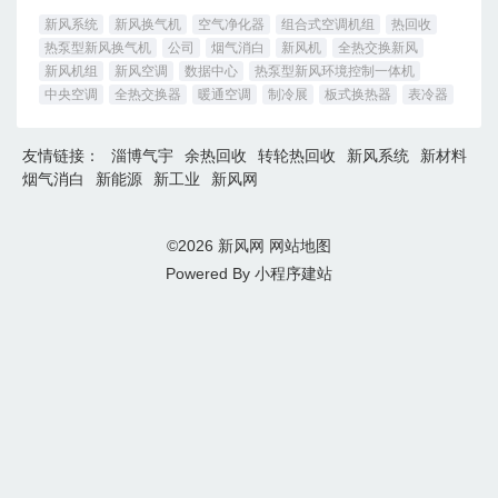
新风系统
新风换气机
空气净化器
组合式空调机组
热回收
热泵型新风换气机
公司
烟气消白
新风机
全热交换新风
新风机组
新风空调
数据中心
热泵型新风环境控制一体机
中央空调
全热交换器
暖通空调
制冷展
板式换热器
表冷器
友情链接：
淄博气宇
余热回收
转轮热回收
新风系统
新材料
烟气消白
新能源
新工业
新风网
©2026
新风网
网站地图
Powered By
小程序建站