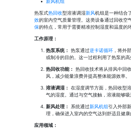
新风机组
热泵式
热回收
型溶液调湿
新风
机组是一种结合
效
的室内空气质量管理。这类设备通过回收空
保
的特点，常用于需要精准控制湿度和温度的
工作原理：
热泵系统：
热泵通过
逆卡诺循环
，将外
或制冷的目的。这一过程利用了热泵的高
热回收功能：
热回收技术将从排风中回收
风，减少能量浪费并提高整体能源效率。
溶液调湿：
在湿度调节方面，热回收型
气的湿度。通过与空气接触，溶液能够吸
新风处理：
系统通过
新风机组
引入外部
理，确保进入室内的空气达到舒适且健康
应用领域：