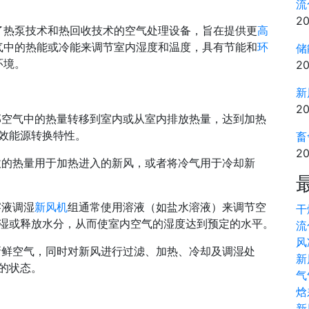
流
20
了热泵技术和热回收技术的空气处理设备，旨在提供更
高
气中的热能或冷能来调节室内湿度和温度，具有节能和
环
储
环境。
20
新
20
部空气中的热量转移到室内或从室内排放热量，达到加热
效能源转换特性。
畜
20
的热量用于加热进入的新风，或者将冷气用于冷却新
溶液调湿
新风机
组通常使用溶液（如盐水溶液）来调节空
干
湿或释放水分，从而使室内空气的湿度达到预定的水平。
流
风
新鲜空气，同时对新风进行过滤、加热、冷却及调湿处
新
的状态。
气
焓
新