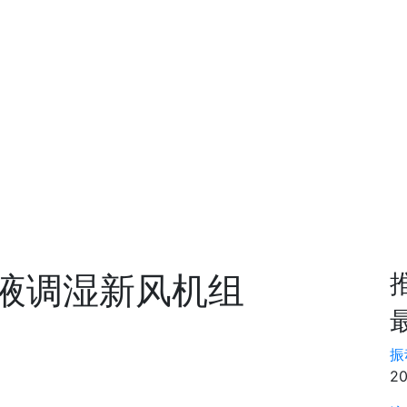
液调湿新风机组
振
20