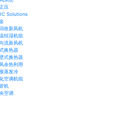
正压
C Solutions
金
回收新风机
温恒湿机组
向流新风机
式换热器
壁式换热器
风余热利用
接蒸发冷
化空调机组
管机
央空调