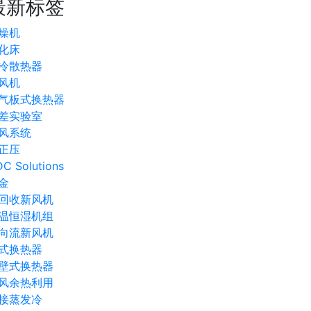
最新标签
燥机
化床
冷散热器
风机
气板式换热器
差实验室
风系统
正压
C Solutions
金
回收新风机
温恒湿机组
向流新风机
式换热器
壁式换热器
风余热利用
接蒸发冷