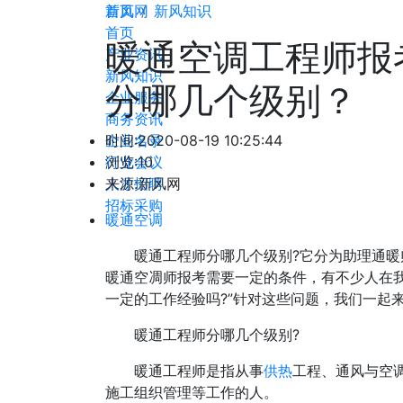
新风网
首页
新风知识
首页
暖通空调工程师报
产业资讯
新风知识
分哪几个级别？
企业服务
商务资讯
企业名录
时间:
2020-08-19 10:25:44
行业会议
浏览:10
人才招聘
来源:新风网
招标采购
暖通空调
暖通工程师分哪几个级别?它分为助理通暖
暖通空凋师报考需要一定的条件，有不少人在
一定的工作经验吗?”针对这些问题，我们一起
暖通工程师分哪几个级别?
暖通工程师是指从事
供热
工程、通风与空
施工组织管理等工作的人。