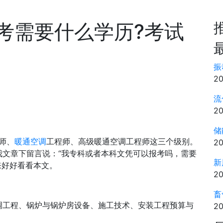
考需要什么学历?考试
振
20
流
20
储
师、
暖通空调
工程师、高级暖通空调工程师这三个级别。
20
我文章下留言说：“我专科或者本科文凭可以报考吗，需要
新
来好好看看本文。
20
畜
调工程、锅炉与锅炉房设备、施工技术、安装工程预算与
20