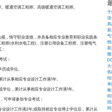
、暖通空调工程师、高级暖通空调工程师。
干
流
风
新
气
规，恪守职业道德，并具备相应专业教育和职业实践条
焓
程师(水利水电工程)、注册公用设备工程师、注册电气
新
试：
微
考试：
DD
大
学历或学位。
热
恒
累计从事相应专业设计工作满1年。
单
或学位，累计从事相应专业设计工作满1年。
板
间
，可申请参加专业考试：
回
间
业设计工作满2年;或取得相近专业博士学位后，累计从